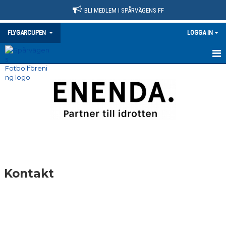
BLI MEDLEM I SPÅRVÄGENS FF
FLYGARCUPEN
LOGGA IN
HEM
NYHETER
DOKUMENT
BILDGALLERI
KONTAKT
Kontakt