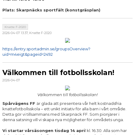
Plats: Skarpnäcks sportfält (konstgräsplan)
Knatte F-2020
2026-04-07 13:37, Knatte F-2020
https://entry.sportadmin.se/groupsOverview?
uid=m4eigt&pageid=2492
Välkommen till fotbollsskolan!
2026-04-07
Välkommen till fotbollsskolan!
Spårvägens FF
är glada att presentera vår helt kostnadsfria
knattefotbollsskola – ett unikt initiativ för alla barn i vårt område.
Detta gör vi tillsammans med Skarpnäck FF. Som pionjärer i
denna satsning vill vi skapa nya möjligheter för områdets unga.
Vi startar vårsäsongen tisdag 14 apri
l kl. 16.30. Alla som har