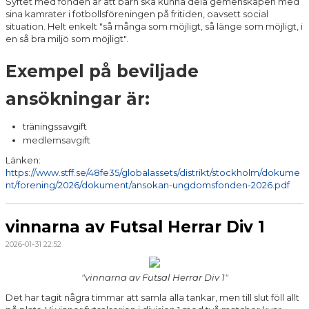
Syftet med fonden är att barn ska kunna dela gemenskapen med
sina kamrater i fotbollsföreningen på fritiden, oavsett social
situation. Helt enkelt "så många som möjligt, så länge som möjligt, i
en så bra miljö som möjligt".
Exempel på beviljade
ansökningar är:
träningssavgift
medlemsavgift
Länken:
https://www.stff.se/48fe35/globalassets/distrikt/stockholm/dokume
nt/forening/2026/dokument/ansokan-ungdomsfonden-2026.pdf
vinnarna av Futsal Herrar Div 1
2026-01-31 22:52
"vinnarna av Futsal Herrar Div 1"
Det har tagit några timmar att samla alla tankar, men till slut föll allt