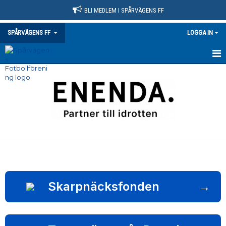
BLI MEDLEM I SPÅRVÄGENS FF
SPÅRVÄGENS FF
LOGGA IN
HEM
NYHETER
KLUBBINFO
VÅRA LAG/TRÄNARE
KONTAKT
KALENDER
Skarpnäcksfonden
→
MATCHER