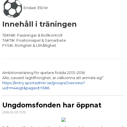
Endast 350 kr
Innehåll i träningen
TEKNIK: Passningar & Bollkontroll
TAKTIK :Positionsspel & Samarbete
FYSIK :Rörlighet & Uthållighet
Ambitionsträning för spelare födda 2013–2016
Alla, oavsett lagtillhörighet, är välkomna att anmäla sig!”
https://entry.sportadmin.se/groupsOverview?
uid=m4eigt&pageid=1386
Ungdomsfonden har öppnat
2026-02-05 13:35