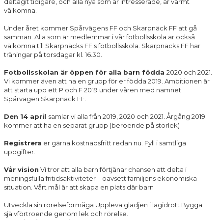
deltagit tidigare, och alla nya som är intresserade, är varmt
välkomna.
Under året kommer Spårvägens FF och Skarpnäck FF att gå
samman. Alla som är medlemmar i vår fotbollsskola är också
välkomna till Skarpnäcks FF:s fotbollsskola. Skarpnäcks FF har
träningar på torsdagar kl. 16.30.
Fotbollsskolan är öppen för alla barn födda
2020 och 2021.
Vi kommer även att ha en grupp för er födda 2019. Ambitionen är
att starta upp ett P och F 2019 under våren med namnet
Spårvägen Skarpnäck FF.
Den 14 april
samlar vi alla från 2019, 2020 och 2021. Årgång 2019
kommer att ha en separat grupp (beroende på storlek)
Registrera
er gärna kostnadsfritt redan nu. Fyll i samtliga
uppgifter.
Vår vision
Vi tror att alla barn förtjänar chansen att delta i
meningsfulla fritidsaktiviteter – oavsett familjens ekonomiska
situation. Vårt mål är att skapa en plats där barn
Utveckla sin rörelseförmåga Uppleva glädjen i lagidrott Bygga
självförtroende genom lek och rörelse.