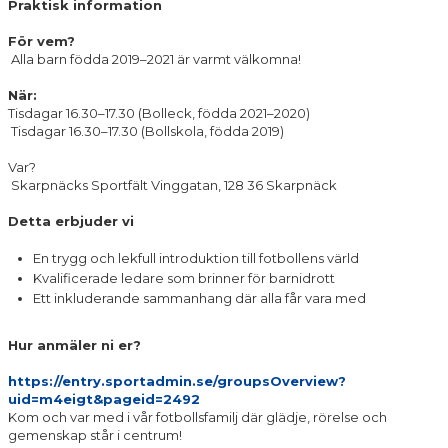
Praktisk information
För vem?
Alla barn födda 2019–2021 är varmt välkomna!
När:
Tisdagar 16.30–17.30 (Bolleck, födda 2021–2020)
Tisdagar 16.30–17.30 (Bollskola, födda 2019)
Var?
Skarpnäcks Sportfält Vinggatan, 128 36 Skarpnäck
Detta erbjuder vi
En trygg och lekfull introduktion till fotbollens värld
Kvalificerade ledare som brinner för barnidrott
Ett inkluderande sammanhang där alla får vara med
Hur anmäler ni er?
https://entry.sportadmin.se/groupsOverview?
uid=m4eigt&pageid=2492
Kom och var med i vår fotbollsfamilj där glädje, rörelse och
gemenskap står i centrum!