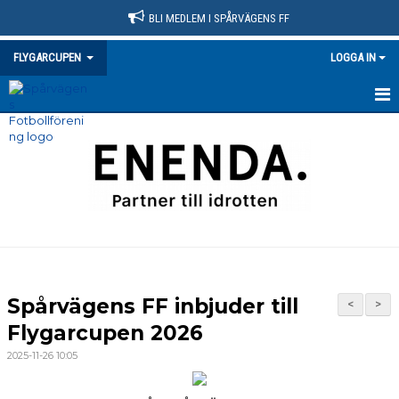
BLI MEDLEM I SPÅRVÄGENS FF
FLYGARCUPEN
LOGGA IN
HEM
NYHETER
DOKUMENT
BILDGALLERI
KONTAKT
Spårvägens FF inbjuder till
<
>
Flygarcupen 2026
2025-11-26 10:05