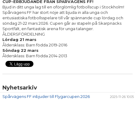
CUP-ERBJUDANDE FRÅN SPÅRVÄGENS FF!
Bjud in ditt unga lag till en oförglömlig fotbollscup i Stockholm!
Spårvägens FF har stort nöje att bjuda in alla unga och
entusiastiska fotbollsspelare till vår spännande cup lördag och
söndag 21-22 mars 2026. Cupen går av stapeln på Skarpnäcks
Sportfält, en fantastisk arena för unga talanger.
ÅLDERSFÖRDELNING
Lördag 21 mars
Åldersklass: Barn födda 2019-2016
Söndag 22 mars
Åldersklass: Barn födda 2014-2013
Nyhetsarkiv
Spårvägens FF inbjuder till Flygarcupen 2026
2025-11-26 10:05