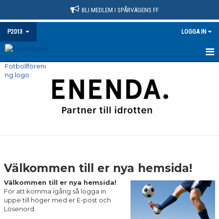
BLI MEDLEM I SPÅRVÄGENS FF
P2013
LOGGA IN
HEM
NYHETER
KALENDER
MATCHER
TRUPPEN
Välkommen till er nya hemsida!
BILDGALLERI
Välkommen till er nya hemsida!
För att komma igång så logga in
DOKUMENT
uppe till höger med er E-post och
Lösenord.
KONTAKT