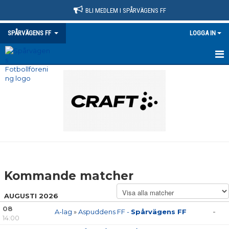
BLI MEDLEM I SPÅRVÄGENS FF
SPÅRVÄGENS FF
LOGGA IN
HEM
NYHETER
KLUBBINFO
VÅRA LAG/TRÄNARE
KONTAKT
Kommande matcher
KALENDER
AUGUSTI 2026
MATCHER
08
A-lag
»
Aspuddens FF -
Spårvägens FF
-
14:00