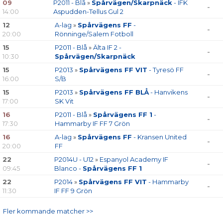
BILDGALLERI
09
P2011 - Blå
»
Spårvägen/Skarpnäck
- IFK
-
14:00
Aspudden-Tellus Gul 2
DOKUMENT
12
A-lag
»
Spårvägens FF
-
-
20:00
Rönninge/Salem Fotboll
15
P2011 - Blå
»
Älta IF 2 -
-
10:30
Spårvägen/Skarpnäck
15
P2013
»
Spårvägens FF VIT
- Tyresö FF
-
16:00
S/B
15
P2013
»
Spårvägens FF BLÅ
- Hanvikens
-
17:00
SK Vit
16
P2011 - Blå
»
Spårvägens FF 1
-
-
17:30
Hammarby IF FF 7 Grön
16
A-lag
»
Spårvägens FF
- Kransen United
-
20:00
FF
22
P2014U - U12
»
Espanyol Academy IF
-
09:45
Blanco -
Spårvägens FF 1
22
P2014
»
Spårvägens FF VIT
- Hammarby
-
11:30
IF FF 9 Grön
Fler kommande matcher >>