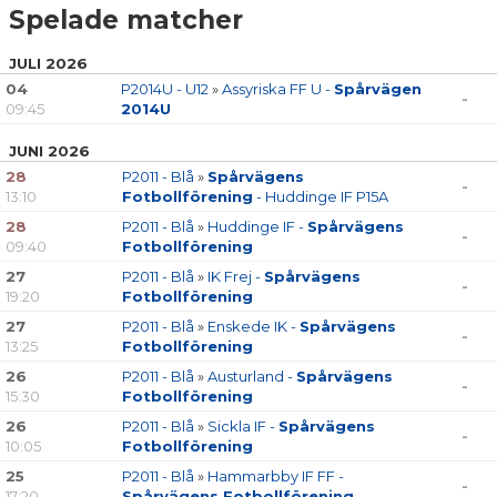
Spelade matcher
JULI 2026
04
P2014U - U12
»
Assyriska FF U -
Spårvägen
-
09:45
2014U
JUNI 2026
28
P2011 - Blå
»
Spårvägens
-
13:10
Fotbollförening
- Huddinge IF P15A
28
P2011 - Blå
»
Huddinge IF -
Spårvägens
-
09:40
Fotbollförening
27
P2011 - Blå
»
IK Frej -
Spårvägens
-
19:20
Fotbollförening
27
P2011 - Blå
»
Enskede IK -
Spårvägens
-
13:25
Fotbollförening
26
P2011 - Blå
»
Austurland -
Spårvägens
-
15:30
Fotbollförening
26
P2011 - Blå
»
Sickla IF -
Spårvägens
-
10:05
Fotbollförening
25
P2011 - Blå
»
Hammarbby IF FF -
-
17:20
Spårvägens Fotbollförening