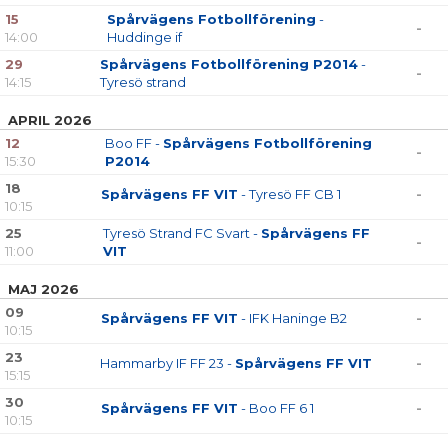
15
Spårvägens Fotbollförening
-
-
14:00
Huddinge if
29
Spårvägens Fotbollförening P2014
-
-
14:15
Tyresö strand
APRIL 2026
12
Boo FF -
Spårvägens Fotbollförening
-
15:30
P2014
18
Spårvägens FF VIT
- Tyresö FF CB 1
-
10:15
25
Tyresö Strand FC Svart -
Spårvägens FF
-
11:00
VIT
MAJ 2026
09
Spårvägens FF VIT
- IFK Haninge B2
-
10:15
23
Hammarby IF FF 23 -
Spårvägens FF VIT
-
15:15
30
Spårvägens FF VIT
- Boo FF 6 1
-
10:15