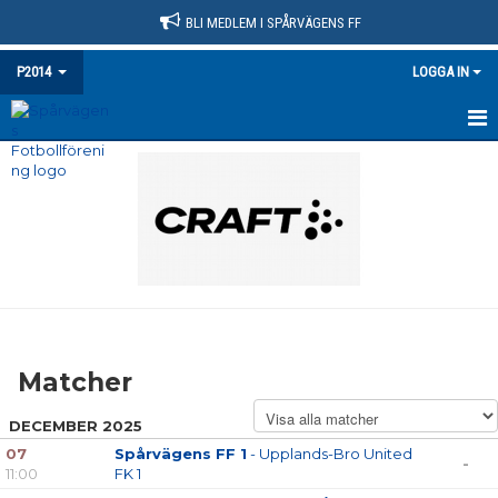
BLI MEDLEM I SPÅRVÄGENS FF
P2014
LOGGA IN
HEM
NYHETER
KALENDER
MATCHER
TRUPPEN
Matcher
BILDGALLERI
DECEMBER 2025
DOKUMENT
07
Spårvägens FF 1
- Upplands-Bro United
-
11:00
FK 1
KONTAKT