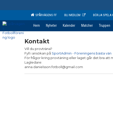
SPÅRVÄGENS FF
BLI MEDLEM
BÖRJA SPELA 
Hem
Nyheter
Kalender
Matcher
Truppen
Kontakt
Vill du provträna?
Fyll i ansökan på
SportAdmin - Föreningens bästa vän
För frågor kring provtäning eller laget går det bra att m
Lagledare:
anna.danielsson.fotboll@gmail.com