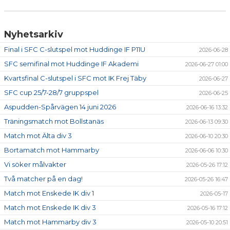
Nyhetsarkiv
Final i SFC C-slutspel mot Huddinge IF P11U
2026-06-28
SFC semifinal mot Huddinge IF Akademi
2026-06-27 01:00
Kvartsfinal C-slutspel i SFC mot IK Frej Täby
2026-06-27
SFC cup 25/7-28/7 gruppspel
2026-06-25
Aspudden-Spårvägen 14 juni 2026
2026-06-16 13:32
Träningsmatch mot Bollstanäs
2026-06-13 09:30
Match mot Älta div 3
2026-06-10 20:30
Bortamatch mot Hammarby
2026-06-06 10:30
Vi söker målvakter
2026-05-26 17:12
Två matcher på en dag!
2026-05-26 16:47
Match mot Enskede IK div 1
2026-05-17
Match mot Enskede IK div 3
2026-05-16 17:12
Match mot Hammarby div 3
2026-05-10 20:51