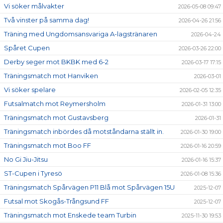
Vi söker målvakter
2026-05-08 09:47
Två vinster på samma dag!
2026-04-26 21:56
Träning med Ungdomsansvariga A-lagstränaren
2026-04-24
Spåret Cupen
2026-03-26 22:00
Derby seger mot BKBK med 6-2
2026-03-17 17:15
Träningsmatch mot Hanviken
2026-03-01
Vi söker spelare
2026-02-05 12:35
Futsalmatch mot Reymersholm
2026-01-31 13:00
Träningsmatch mot Gustavsberg
2026-01-31
Träningsmatch inbördes då motståndarna ställt in.
2026-01-30 19:00
Träningsmatch mot Boo FF
2026-01-16 20:59
No Gi Jiu-Jitsu
2026-01-16 15:37
ST-Cupen i Tyresö
2026-01-08 15:36
Träningsmatch Spårvägen P11 Blå mot Spårvägen 15U
2025-12-07
Futsal mot Skogås-Trångsund FF
2025-12-07
Träningsmatch mot Enskede team Turbin
2025-11-30 19:53