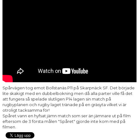
Spårvägen tog emot Bollstanäs P11 på Skarpnäck SF. Det började
lite skakigt med en dubbelbokning men då alla parter ville få det
att fungera så spelade slutligen P14 lagen sin match på
rugbyplanen och rugby laget tränade på en gräsyta vilket vi är
otroligt tacksamma för!
Spåret vann en hyfsat jämn match som ser än jämnare ut på film
eftersom de 3 första målen "Spåret" gjorde inte kom med på
filmen.