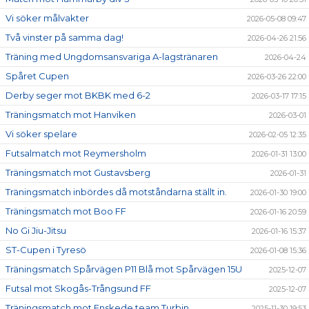
Vi söker målvakter
2026-05-08 09:47
Två vinster på samma dag!
2026-04-26 21:56
Träning med Ungdomsansvariga A-lagstränaren
2026-04-24
Spåret Cupen
2026-03-26 22:00
Derby seger mot BKBK med 6-2
2026-03-17 17:15
Träningsmatch mot Hanviken
2026-03-01
Vi söker spelare
2026-02-05 12:35
Futsalmatch mot Reymersholm
2026-01-31 13:00
Träningsmatch mot Gustavsberg
2026-01-31
Träningsmatch inbördes då motståndarna ställt in.
2026-01-30 19:00
Träningsmatch mot Boo FF
2026-01-16 20:59
No Gi Jiu-Jitsu
2026-01-16 15:37
ST-Cupen i Tyresö
2026-01-08 15:36
Träningsmatch Spårvägen P11 Blå mot Spårvägen 15U
2025-12-07
Futsal mot Skogås-Trångsund FF
2025-12-07
Träningsmatch mot Enskede team Turbin
2025-11-30 19:53