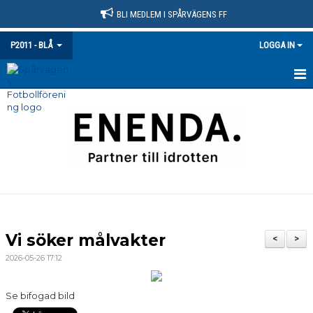
BLI MEDLEM I SPÅRVÄGENS FF
P2011 - BLÅ
LOGGA IN
HEM
NYHETER
KALENDER
MATCHER
TRUPPEN
Vi söker målvakter
<
>
BILDGALLERI
2026-05-26 17:12
DOKUMENT
Se bifogad bild
KONTAKT