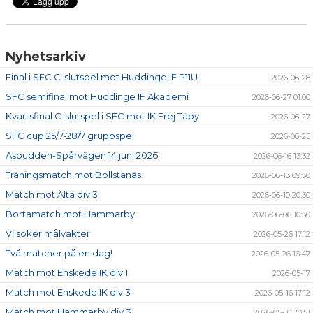
Nyhetsarkiv
Final i SFC C-slutspel mot Huddinge IF P11U
2026-06-28
SFC semifinal mot Huddinge IF Akademi
2026-06-27 01:00
Kvartsfinal C-slutspel i SFC mot IK Frej Täby
2026-06-27
SFC cup 25/7-28/7 gruppspel
2026-06-25
Aspudden-Spårvägen 14 juni 2026
2026-06-16 13:32
Träningsmatch mot Bollstanäs
2026-06-13 09:30
Match mot Älta div 3
2026-06-10 20:30
Bortamatch mot Hammarby
2026-06-06 10:30
Vi söker målvakter
2026-05-26 17:12
Två matcher på en dag!
2026-05-26 16:47
Match mot Enskede IK div 1
2026-05-17
Match mot Enskede IK div 3
2026-05-16 17:12
Match mot Hammarby div 3
2026-05-10 20:51