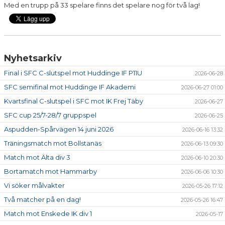
Med en trupp på 33 spelare finns det spelare nog för två lag!
Nyhetsarkiv
Final i SFC C-slutspel mot Huddinge IF P11U
2026-06-28
SFC semifinal mot Huddinge IF Akademi
2026-06-27 01:00
Kvartsfinal C-slutspel i SFC mot IK Frej Täby
2026-06-27
SFC cup 25/7-28/7 gruppspel
2026-06-25
Aspudden-Spårvägen 14 juni 2026
2026-06-16 13:32
Träningsmatch mot Bollstanäs
2026-06-13 09:30
Match mot Älta div 3
2026-06-10 20:30
Bortamatch mot Hammarby
2026-06-06 10:30
Vi söker målvakter
2026-05-26 17:12
Två matcher på en dag!
2026-05-26 16:47
Match mot Enskede IK div 1
2026-05-17