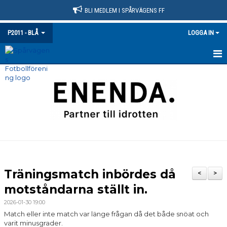
BLI MEDLEM I SPÅRVÄGENS FF
P2011 - BLÅ
LOGGA IN
HEM
NYHETER
KALENDER
MATCHER
TRUPPEN
Träningsmatch inbördes då
<
>
BILDGALLERI
motståndarna ställt in.
2026-01-30 19:00
DOKUMENT
Match eller inte match var länge frågan då det både snöat och
varit minusgrader.
KONTAKT