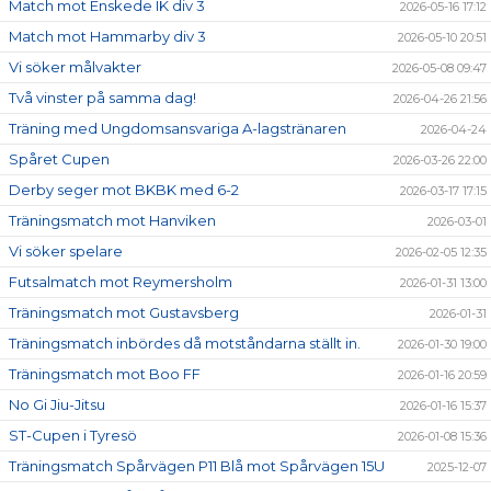
Match mot Enskede IK div 3
2026-05-16 17:12
Match mot Hammarby div 3
2026-05-10 20:51
Vi söker målvakter
2026-05-08 09:47
Två vinster på samma dag!
2026-04-26 21:56
Träning med Ungdomsansvariga A-lagstränaren
2026-04-24
Spåret Cupen
2026-03-26 22:00
Derby seger mot BKBK med 6-2
2026-03-17 17:15
Träningsmatch mot Hanviken
2026-03-01
Vi söker spelare
2026-02-05 12:35
Futsalmatch mot Reymersholm
2026-01-31 13:00
Träningsmatch mot Gustavsberg
2026-01-31
Träningsmatch inbördes då motståndarna ställt in.
2026-01-30 19:00
Träningsmatch mot Boo FF
2026-01-16 20:59
No Gi Jiu-Jitsu
2026-01-16 15:37
ST-Cupen i Tyresö
2026-01-08 15:36
Träningsmatch Spårvägen P11 Blå mot Spårvägen 15U
2025-12-07