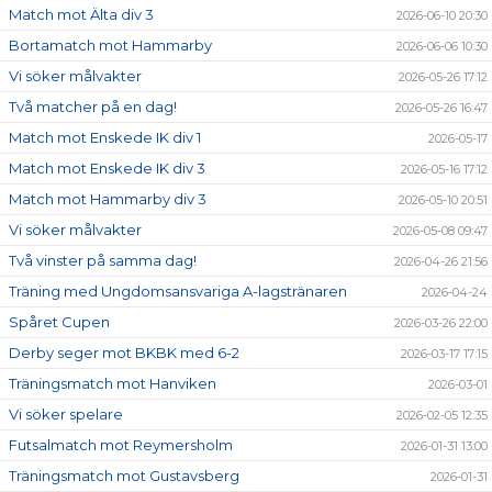
Match mot Älta div 3
2026-06-10 20:30
Bortamatch mot Hammarby
2026-06-06 10:30
Vi söker målvakter
2026-05-26 17:12
Två matcher på en dag!
2026-05-26 16:47
Match mot Enskede IK div 1
2026-05-17
Match mot Enskede IK div 3
2026-05-16 17:12
Match mot Hammarby div 3
2026-05-10 20:51
Vi söker målvakter
2026-05-08 09:47
Två vinster på samma dag!
2026-04-26 21:56
Träning med Ungdomsansvariga A-lagstränaren
2026-04-24
Spåret Cupen
2026-03-26 22:00
Derby seger mot BKBK med 6-2
2026-03-17 17:15
Träningsmatch mot Hanviken
2026-03-01
Vi söker spelare
2026-02-05 12:35
Futsalmatch mot Reymersholm
2026-01-31 13:00
Träningsmatch mot Gustavsberg
2026-01-31