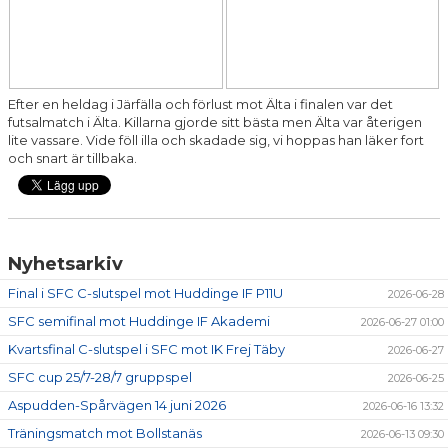
Efter en heldag i Järfälla och förlust mot Älta i finalen var det
futsalmatch i Älta. Killarna gjorde sitt bästa men Älta var återigen
lite vassare. Vide föll illa och skadade sig, vi hoppas han läker fort
och snart är tillbaka.
Nyhetsarkiv
Final i SFC C-slutspel mot Huddinge IF P11U
2026-06-28
SFC semifinal mot Huddinge IF Akademi
2026-06-27 01:00
Kvartsfinal C-slutspel i SFC mot IK Frej Täby
2026-06-27
SFC cup 25/7-28/7 gruppspel
2026-06-25
Aspudden-Spårvägen 14 juni 2026
2026-06-16 13:32
Träningsmatch mot Bollstanäs
2026-06-13 09:30