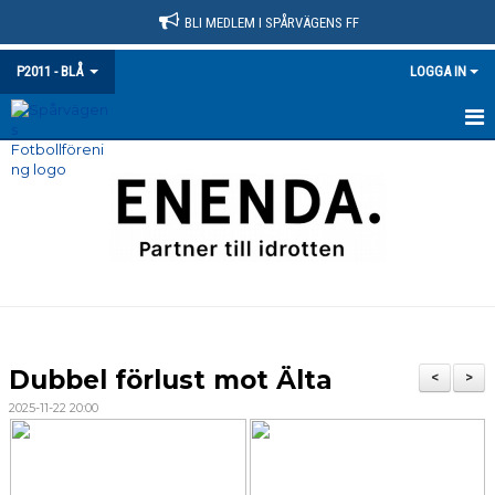
BLI MEDLEM I SPÅRVÄGENS FF
P2011 - BLÅ
LOGGA IN
HEM
NYHETER
KALENDER
MATCHER
TRUPPEN
Dubbel förlust mot Älta
<
>
BILDGALLERI
2025-11-22 20:00
DOKUMENT
KONTAKT