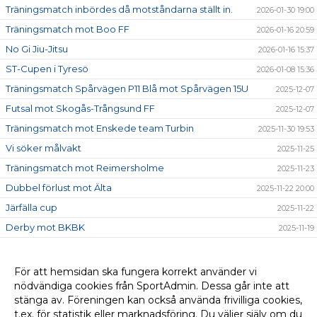
Träningsmatch inbördes då motståndarna ställt in.
2026-01-30 19:00
Träningsmatch mot Boo FF
2026-01-16 20:59
No Gi Jiu-Jitsu
2026-01-16 15:37
ST-Cupen i Tyresö
2026-01-08 15:36
Träningsmatch Spårvägen P11 Blå mot Spårvägen 15U
2025-12-07
Futsal mot Skogås-Trångsund FF
2025-12-07
Träningsmatch mot Enskede team Turbin
2025-11-30 19:53
Vi söker målvakt
2025-11-25
Träningsmatch mot Reimersholme
2025-11-23
Dubbel förlust mot Älta
2025-11-22 20:00
Järfälla cup
2025-11-22
Derby mot BKBK
2025-11-19
Futsal under vintersäsongen
2025-11-05 23:22
Minicup i Södertälje
2025-11-02
För att hemsidan ska fungera korrekt använder vi
nödvändiga cookies från SportAdmin. Dessa går inte att
Cup Åland
2025-10-24
stänga av. Föreningen kan också använda frivilliga cookies,
Första 11-manna matchen!
2025-10-19
t.ex. för statistik eller marknadsföring. Du väljer själv om du