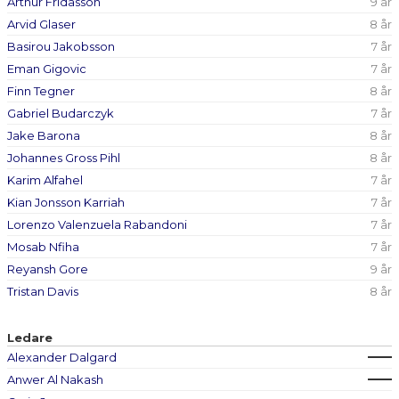
Arthur Fridasson
9 år
Arvid Glaser
8 år
Basirou Jakobsson
7 år
Eman Gigovic
7 år
Finn Tegner
8 år
Gabriel Budarczyk
7 år
Jake Barona
8 år
Johannes Gross Pihl
8 år
Karim Alfahel
7 år
Kian Jonsson Karriah
7 år
Lorenzo Valenzuela Rabandoni
7 år
Mosab Nfiha
7 år
Reyansh Gore
9 år
Tristan Davis
8 år
Ledare
Alexander Dalgard
Anwer Al Nakash