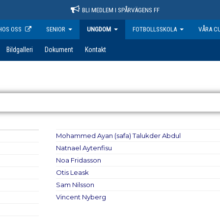
BLI MEDLEM I SPÅRVÄGENS FF
HOS OSS
SENIOR
UNGDOM
FOTBOLLSSKOLA
VÅRA C
Bildgalleri
Dokument
Kontakt
Mohammed Ayan (safa) Talukder Abdul
Natnael Aytenfisu
Noa Fridasson
Otis Leask
Sam Nilsson
Vincent Nyberg