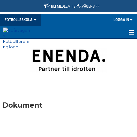
BLI MEDLEM I SPÅRVÄGENS FF
FOTBOLLSSKOLA
LOGGA IN
HEM
NYHETER
KALENDER
MATCHER
TRUPPEN
Dokument
BILDGALLERI
DOKUMENT
KONTAKT