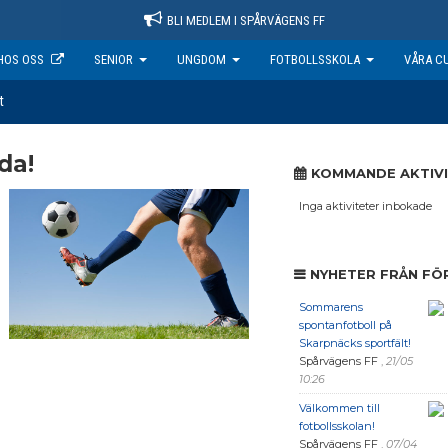
BLI MEDLEM I SPÅRVÄGENS FF
HOS OSS
SENIOR
UNGDOM
FOTBOLLSSKOLA
VÅRA C
t
da!
KOMMANDE AKTIV
Inga aktiviteter inbokade
NYHETER FRÅN FÖ
Sommarens
spontanfotboll på
Skarpnäcks sportfält!
Spårvägens FF
,
21/05
10:26
Välkommen till
fotbollsskolan!
Spårvägens FF
,
07/04