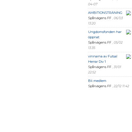
04-07
AMBITIONSTRÄNING
Spårvägens FF
,
06/03
13:20
Ungdomsfonden har
öppnat
Spårvägens FF
,
05/02
13:35
vinnarna av Futsal
Herrar Div 1
Spårvägens FF
,
31/01
22:52
Bli medlem
Spårvägens FF
,
22/12 11:42