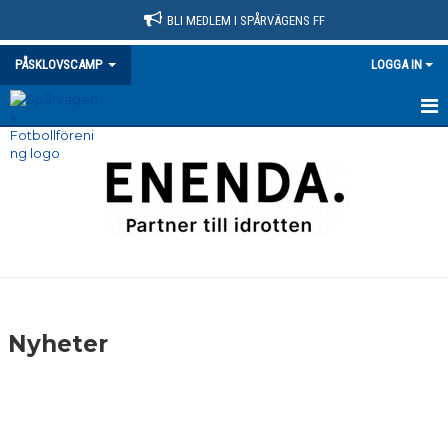
BLI MEDLEM I SPÅRVÄGENS FF
PÅSKLOVSCAMP
LOGGA IN
HEM
NYHETER
DOKUMENT
BILDGALLERI
KONTAKT
Nyheter