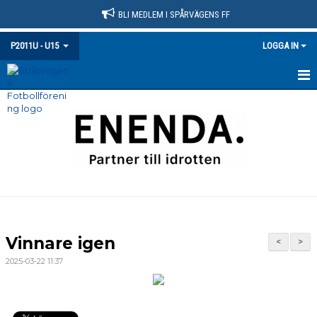
BLI MEDLEM I SPÅRVÄGENS FF
P2011U - U15
LOGGA IN
HEM
NYHETER
KALENDER
MATCHER
TRUPPEN
Vinnare igen
<
>
BILDGALLERI
2025-03-22 11:37
DOKUMENT
KONTAKT