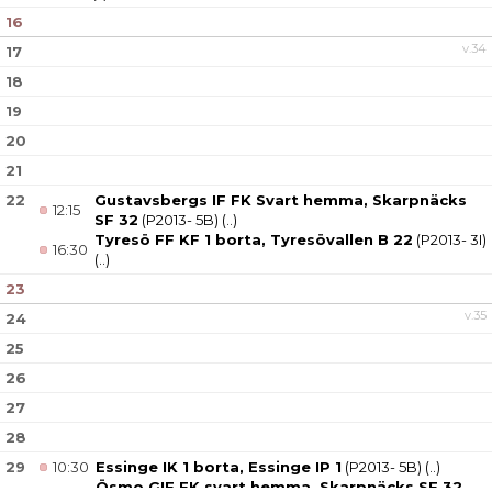
16
v.34
17
18
19
20
21
22
Gustavsbergs IF FK Svart hemma, Skarpnäcks
12:15
SF 32
(P2013- 5B)
(..)
Tyresö FF KF 1 borta, Tyresövallen B 22
(P2013- 3I)
16:30
(..)
23
v.35
24
25
26
27
28
29
10:30
Essinge IK 1 borta, Essinge IP 1
(P2013- 5B)
(..)
Ösmo GIF FK svart hemma, Skarpnäcks SF 32