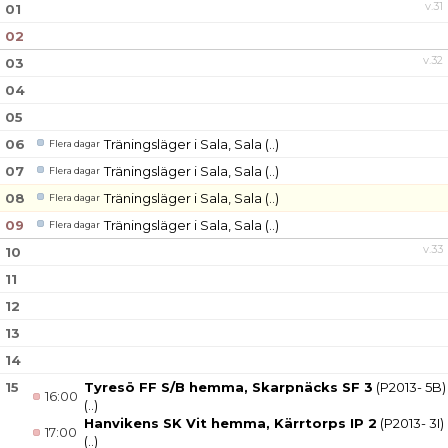
v.31
01
02
v.32
03
04
05
06
Träningsläger i Sala, Sala
(..)
Flera dagar
07
Träningsläger i Sala, Sala
(..)
Flera dagar
08
Träningsläger i Sala, Sala
(..)
Flera dagar
09
Träningsläger i Sala, Sala
(..)
Flera dagar
v.33
10
11
12
13
14
15
Tyresö FF S/B hemma, Skarpnäcks SF 3
(P2013- 5B)
16:00
(..)
Hanvikens SK Vit hemma, Kärrtorps IP 2
(P2013- 3I)
17:00
(..)