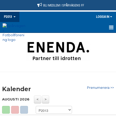
BLI MEDLEM I SPÅRVÄGENS FF
P2013
LOGGA IN
HEM
NYHETER
KALENDER
MATCHER
TRUPPEN
Kalender
Prenumerera >>
BILDGALLERI
AUGUSTI 2026
DOKUMENT
KONTAKT