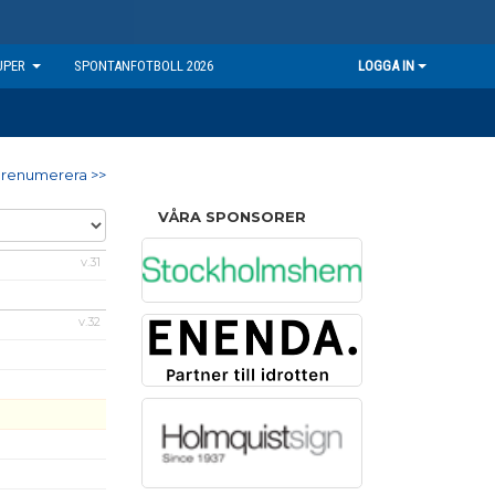
UPER
SPONTANFOTBOLL 2026
LOGGA IN
renumerera >>
VÅRA SPONSORER
v.31
v.32