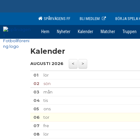
SPÅRVÄGENS FF
BLI MEDLEM
BÖRJA SPELA 
Hem
Nyheter
Kalender
Matcher
Truppen
Kalender
AUGUSTI 2026
01
lör
02
sön
03
mån
04
tis
05
ons
06
tor
07
fre
08
lör