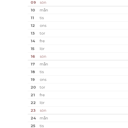
09
sön
10
mån
11
tis
12
ons
13
tor
14
fre
15
lör
16
sön
17
mån
18
tis
19
ons
20
tor
21
fre
22
lör
23
sön
24
mån
25
tis