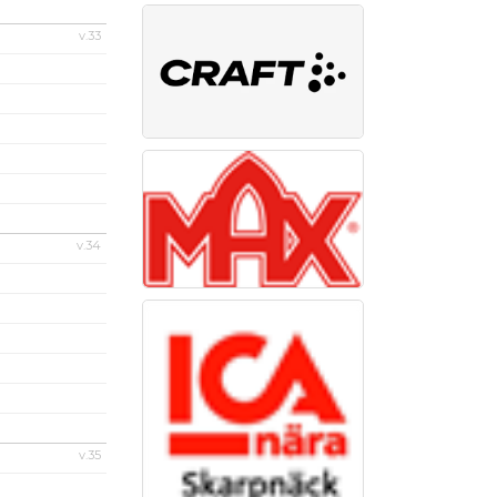
v.33
v.34
v.35