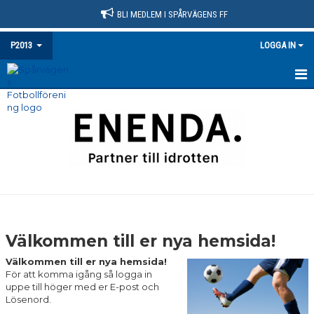
BLI MEDLEM I SPÅRVÄGENS FF
P2013
LOGGA IN
HEM
NYHETER
KALENDER
MATCHER
TRUPPEN
Välkommen till er nya hemsida!
BILDGALLERI
Välkommen till er nya hemsida!
För att komma igång så logga in
DOKUMENT
uppe till höger med er E-post och
Lösenord.
KONTAKT