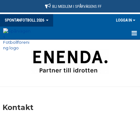
BLI MEDLEM I SPÅRVÄGENS FF
SPONTANFOTBOLL 2026
LOGGA IN
HEM
NYHETER
ANMÄLAN
KALENDER
BILDGALLERI
Kontakt
DOKUMENT
KONTAKT