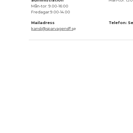
administration
Mån-tor: 15.
Mån-tor: 9.00-16:00
Fredagar:9.00-14.00
Mailadress
Telefon: S
kansli@sparvagensff.s
e