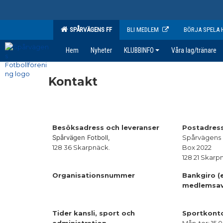
SPÅRVÄGENS FF
BLI MEDLEM
BÖRJA SPELA 
Hem
Nyheter
KLUBBINFO
Våra lag/tränare
Kontakt
Besöksadress och leveranser
Postadres
Spårvägen Fotboll,
Spårvägens 
128 36 Skarpnäck.
Box 2022
128 21 Skar
Organisationsnummer
Bankgiro (e
medlemsav
Tider kansli, sport och
Sportkont