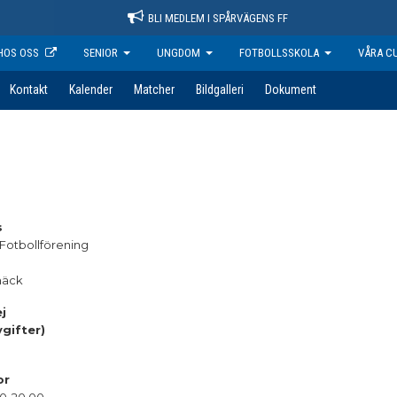
BLI MEDLEM I SPÅRVÄGENS FF
HOS OSS
SENIOR
UNGDOM
FOTBOLLSSKOLA
VÅRA C
Kontakt
Kalender
Matcher
Bildgalleri
Dokument
s
Fotbollförening
pnäck
j
gifter)
or