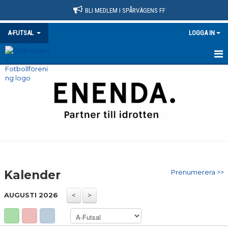
BLI MEDLEM I SPÅRVÄGENS FF
A-FUTSAL
LOGGA IN
HEM
NYHETER
KALENDER
MATCHER
TRUPPEN
Kalender
Prenumerera >>
BILDGALLERI
AUGUSTI 2026
DOKUMENT
KONTAKT