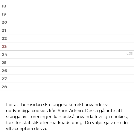
18
19
20
21
22
23
v.35
24
25
26
27
28
29
30
För att hemsidan ska fungera korrekt använder vi
nödvändiga cookies från SportAdmin. Dessa går inte att
v.36
31
stänga av. Föreningen kan också använda frivilliga cookies,
t.ex. för statistik eller marknadsföring. Du väljer själv om du
vill acceptera dessa.