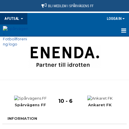
BLI MEDLEM I SPÅRVÄGENS FF
A-FUTSAL
LOGGA IN
HEM
NYHETER
KALENDER
MATCHER
TRUPPEN
10 - 6
BILDGALLERI
Spårvägens FF
Ankaret FK
DOKUMENT
INFORMATION
KONTAKT