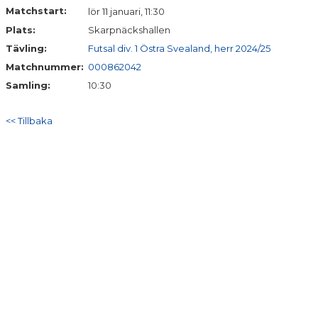
Matchstart:
lör 11 januari, 11:30
Plats:
Skarpnäckshallen
Tävling:
Futsal div. 1 Östra Svealand, herr 2024/25
Matchnummer:
000862042
Samling:
10:30
<< Tillbaka