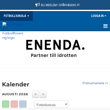
BLI MEDLEM I SPÅRVÄGENS FF
FOTBOLLSSKOLA
LOGGA IN
HEM
NYHETER
KALENDER
MATCHER
TRUPPEN
Kalender
Prenumerera >>
BILDGALLERI
AUGUSTI 2026
DOKUMENT
KONTAKT