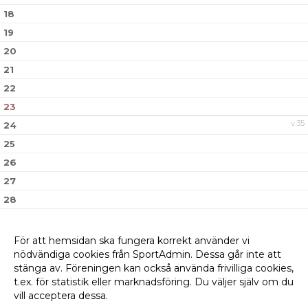
18
19
20
21
22
23
v.35
24
25
26
27
28
29
30
För att hemsidan ska fungera korrekt använder vi
nödvändiga cookies från SportAdmin. Dessa går inte att
v.36
31
stänga av. Föreningen kan också använda frivilliga cookies,
t.ex. för statistik eller marknadsföring. Du väljer själv om du
vill acceptera dessa.