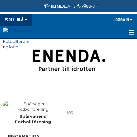
BLI MEDLEM I SPÅRVÄGENS FF
P2011 - BLÅ
LOGGA IN
HEM
NYHETER
KALENDER
MATCHER
TRUPPEN
BILDGALLERI
vs
Spårvägens
Fotbollförening
DOKUMENT
INFORMATION
KONTAKT