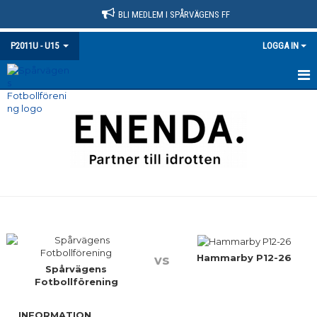
BLI MEDLEM I SPÅRVÄGENS FF
P2011U - U15
LOGGA IN
HEM
NYHETER
KALENDER
MATCHER
TRUPPEN
BILDGALLERI
Hammarby P12-26
vs
Spårvägens
Fotbollförening
DOKUMENT
INFORMATION
KONTAKT