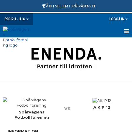
BLI MEDLEM I SPÅRVÄGENS FF
P2012U - U14
LOGGA IN
HEM
NYHETER
KALENDER
MATCHER
TRUPPEN
BILDGALLERI
AIK P 12
vs
Spårvägens
Fotbollförening
DOKUMENT
INFORMATION
KONTAKT