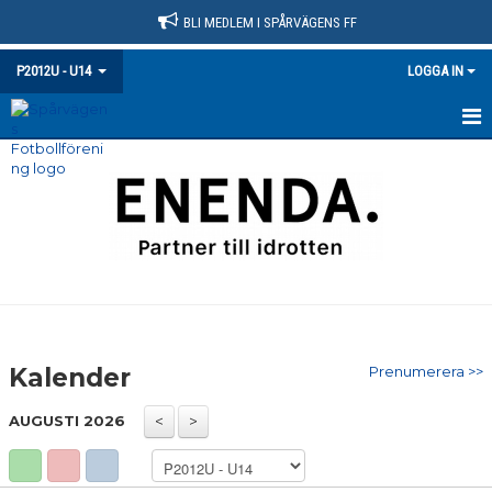
BLI MEDLEM I SPÅRVÄGENS FF
P2012U - U14
LOGGA IN
HEM
NYHETER
KALENDER
MATCHER
TRUPPEN
Kalender
Prenumerera >>
BILDGALLERI
AUGUSTI 2026
DOKUMENT
KONTAKT