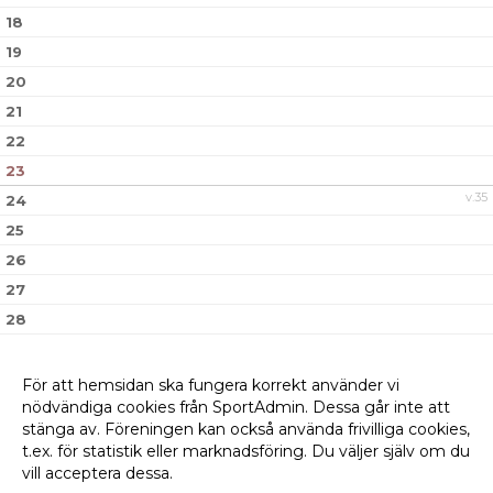
18
19
20
21
22
23
v.35
24
25
26
27
28
29
30
För att hemsidan ska fungera korrekt använder vi
nödvändiga cookies från SportAdmin. Dessa går inte att
v.36
31
stänga av. Föreningen kan också använda frivilliga cookies,
t.ex. för statistik eller marknadsföring. Du väljer själv om du
vill acceptera dessa.