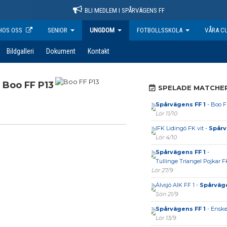
BLI MEDLEM I SPÅRVÄGENS FF
HOS OSS
SENIOR
UNGDOM
FOTBOLLSSKOLA
VÅRA C
Bildgalleri
Dokument
Kontakt
Boo FF P13
SPELADE MATCHE
Spårvägens FF 1
- Boo F
Lör 11/10
IFK Lidingö FK vit -
Spårv
Lör 4/10
Spårvägens FF 1
-
Tullinge Triangel Pojkar F
Lör 27/9
Älvsjö AIK FF 1 -
Spårväge
Sön 21/9
Spårvägens FF 1
- Enske
Lör 13/9