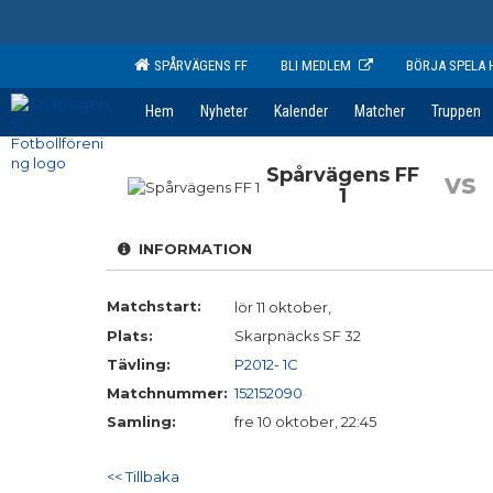
SPÅRVÄGENS FF
BLI MEDLEM
BÖRJA SPELA 
Hem
Nyheter
Kalender
Matcher
Truppen
Spårvägens FF
vs
1
INFORMATION
Matchstart:
lör 11 oktober,
Plats:
Skarpnäcks SF 32
Tävling:
P2012- 1C
Matchnummer:
152152090
Samling:
fre 10 oktober, 22:45
<< Tillbaka