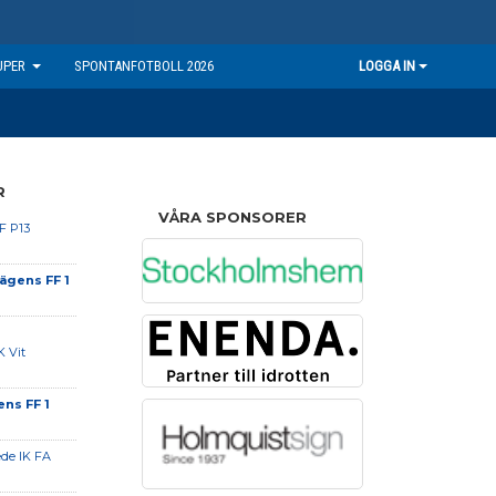
UPER
SPONTANFOTBOLL 2026
LOGGA IN
R
VÅRA SPONSORER
F P13
ägens FF 1
K Vit
ns FF 1
de IK FA