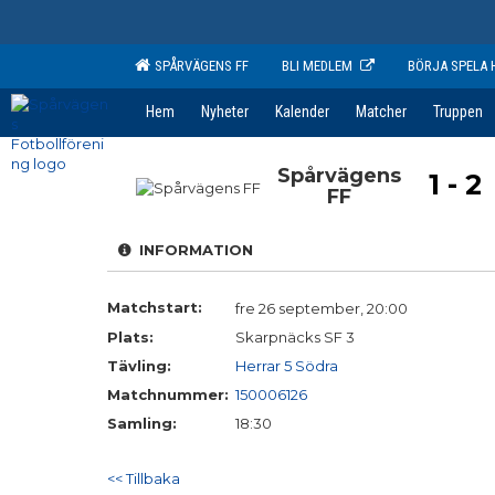
SPÅRVÄGENS FF
BLI MEDLEM
BÖRJA SPELA 
Hem
Nyheter
Kalender
Matcher
Truppen
Spårvägens
1 - 2
FF
INFORMATION
Matchstart:
fre 26 september, 20:00
Plats:
Skarpnäcks SF 3
Tävling:
Herrar 5 Södra
Matchnummer:
150006126
Samling:
18:30
<< Tillbaka