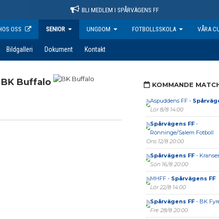
BLI MEDLEM I SPÅRVÄGENS FF
HOS OSS
SENIOR
UNGDOM
FOTBOLLSSKOLA
VÅRA C
Bildgalleri
Dokument
Kontakt
BK Buffalo
KOMMANDE MATC
Aspuddens FF -
Spårväg
Lör 8/8 14:00
Spårvägens FF
-
Rönninge/Salem Fotboll
Ons 12/8 20:00
Spårvägens FF
- Kranse
Sön 16/8 20:00
MHFF -
Spårvägens FF
Lör 22/8 14:00
Spårvägens FF
- BK Fyr
Fre 28/8 20:00