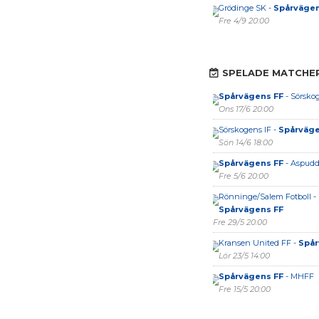
Grödinge SK -
Spårvägen
Fre 4/9 20:00
SPELADE MATCHE
Spårvägens FF
- Sörsko
Ons 17/6 20:00
Sörskogens IF -
Spårväge
Sön 14/6 18:00
Spårvägens FF
- Aspudd
Fre 5/6 20:00
Rönninge/Salem Fotboll -
Spårvägens FF
Fre 29/5 20:00
Kransen United FF -
Spår
Lör 23/5 14:00
Spårvägens FF
- MHFF
Fre 15/5 20:00