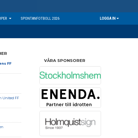
UPER
SPONTANFOTBOLL 2026
LOGGA IN
HER
VÅRA SPONSORER
ens FF
n United FF
en