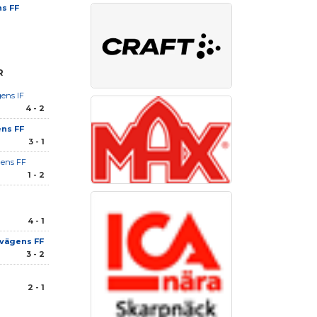
s FF
R
gens IF
4 - 2
ns FF
3 - 1
ens FF
1 - 2
4 - 1
vägens FF
3 - 2
2 - 1