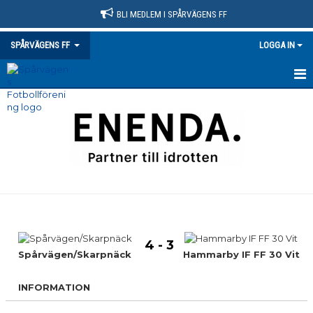
BLI MEDLEM I SPÅRVÄGENS FF
SPÅRVÄGENS FF
LOGGA IN
HEM
NYHETER
KLUBBINFO
VÅRA LAG/TRÄNARE
KONTAKT
4 - 3
KALENDER
Spårvägen/Skarpnäck
Hammarby IF FF 30 Vit
MATCHER
INFORMATION