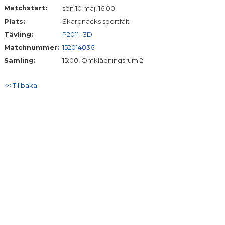
BILDGALLERI
Matchstart:
sön 10 maj, 16:00
Plats:
Skarpnäcks sportfält
DOKUMENT
Tävling:
P2011- 3D
Matchnummer:
152014036
Samling:
15:00, Omklädningsrum 2
<< Tillbaka