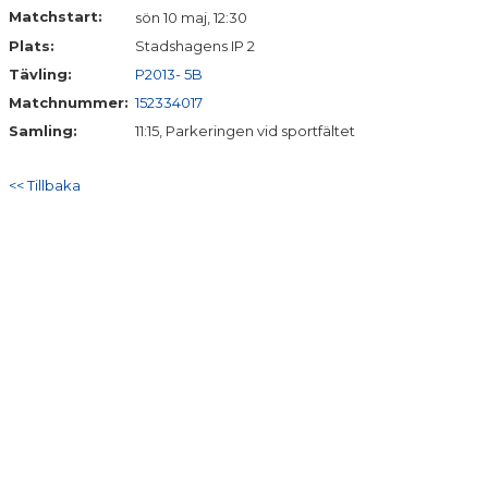
BILDGALLERI
Matchstart:
sön 10 maj, 12:30
Plats:
Stadshagens IP 2
DOKUMENT
Tävling:
P2013- 5B
Matchnummer:
152334017
Samling:
11:15, Parkeringen vid sportfältet
<< Tillbaka