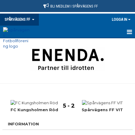
BLI MEDLEM I SPÅRVÄGENS FF
SPÅRVÄGENS FF
LOGGA IN
HEM
NYHETER
KLUBBINFO
VÅRA LAG/TRÄNARE
KONTAKT
5 - 2
KALENDER
FC Kungsholmen Röd
Spårvägens FF VIT
MATCHER
INFORMATION