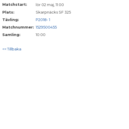
BILDGALLERI
Matchstart:
lör 02 maj, 11:00
Plats:
Skarpnäcks SF 325
DOKUMENT
Tävling:
P2018- 1
Matchnummer:
1529500455
Samling:
10:00
<< Tillbaka