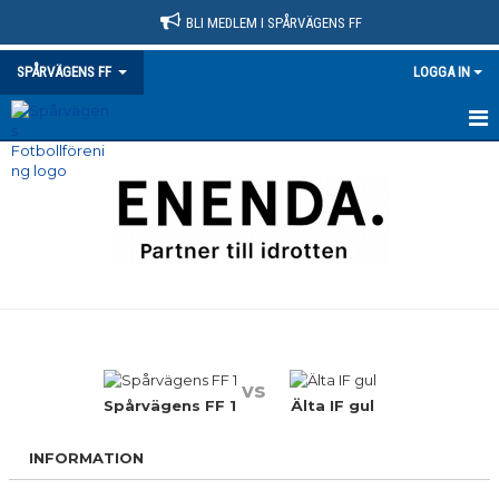
BLI MEDLEM I SPÅRVÄGENS FF
SPÅRVÄGENS FF
LOGGA IN
HEM
NYHETER
KLUBBINFO
VÅRA LAG/TRÄNARE
KONTAKT
vs
KALENDER
Spårvägens FF 1
Älta IF gul
MATCHER
INFORMATION