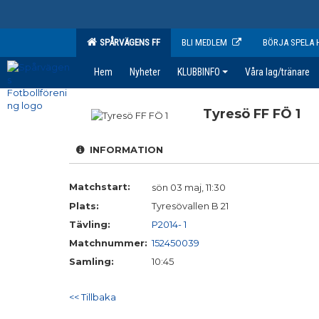
SPÅRVÄGENS FF
BLI MEDLEM
BÖRJA SPELA 
Hem
Nyheter
KLUBBINFO
Våra lag/tränare
Tyresö FF FÖ 1
INFORMATION
Matchstart:
sön 03 maj, 11:30
Plats:
Tyresövallen B 21
Tävling:
P2014- 1
Matchnummer:
152450039
Samling:
10:45
<< Tillbaka