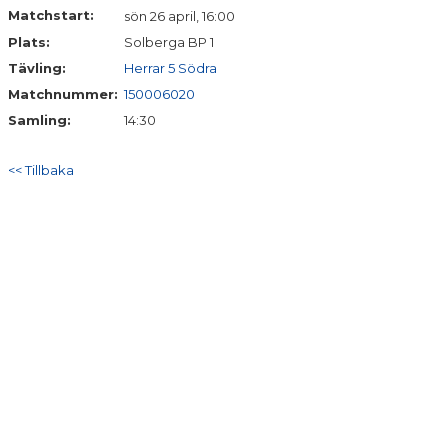
BILDGALLERI
Matchstart:
sön 26 april, 16:00
Plats:
Solberga BP 1
DOKUMENT
Tävling:
Herrar 5 Södra
Matchnummer:
150006020
Samling:
14:30
<< Tillbaka