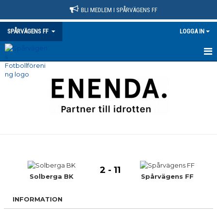
BLI MEDLEM I SPÅRVÄGENS FF
SPÅRVÄGENS FF
LOGGA IN
HEM
NYHETER
KLUBBINFO
VÅRA LAG/TRÄNARE
KONTAKT
2 - 11
KALENDER
Solberga BK
Spårvägens FF
MATCHER
INFORMATION