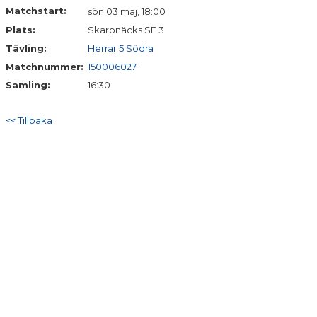
BILDGALLERI
Matchstart:
sön 03 maj, 18:00
Plats:
Skarpnäcks SF 3
DOKUMENT
Tävling:
Herrar 5 Södra
Matchnummer:
150006027
Samling:
16:30
<< Tillbaka