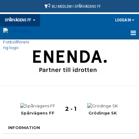
BLI MEDLEM I SPÅRVÄGENS FF
SPÅRVÄGENS FF
LOGGA IN
HEM
NYHETER
KLUBBINFO
VÅRA LAG/TRÄNARE
KONTAKT
2 - 1
KALENDER
Spårvägens FF
Grödinge SK
MATCHER
INFORMATION