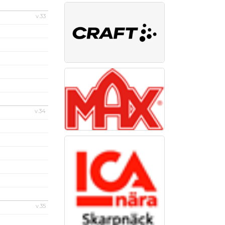
v.33
v.34
v.35