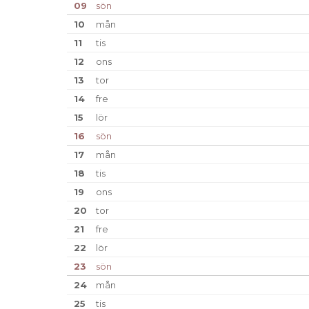
09
sön
10
mån
11
tis
12
ons
13
tor
14
fre
15
lör
16
sön
17
mån
18
tis
19
ons
20
tor
21
fre
22
lör
23
sön
24
mån
25
tis