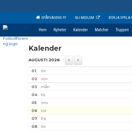
SPÅRVÄGENS FF
BLI MEDLEM
BÖRJA SPELA 
Hem
Nyheter
Kalender
Matcher
Truppen
Kalender
AUGUSTI 2026
01
lör
02
sön
03
mån
04
tis
05
ons
06
tor
07
fre
08
lör