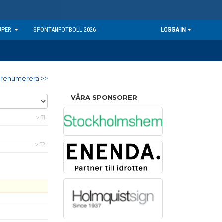
UPER
SPONTANFOTBOLL 2026
LOGGA IN
renumerera >>
VÅRA SPONSORER
v.31
v.32