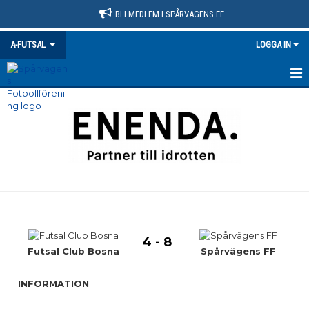
BLI MEDLEM I SPÅRVÄGENS FF
A-FUTSAL
LOGGA IN
HEM
NYHETER
KALENDER
MATCHER
TRUPPEN
4 - 8
BILDGALLERI
Futsal Club Bosna
Spårvägens FF
DOKUMENT
INFORMATION
KONTAKT