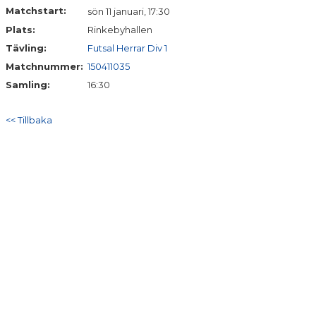
Matchstart:
sön 11 januari, 17:30
Plats:
Rinkebyhallen
Tävling:
Futsal Herrar Div 1
Matchnummer:
150411035
Samling:
16:30
<< Tillbaka