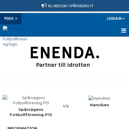
BLI MEDLEM I SPÅRVÄGENS FF
P2013
LOGGA IN
HEM
NYHETER
KALENDER
MATCHER
TRUPPEN
BILDGALLERI
Hanviken
vs
Spårvägens
Fotbollförening P13
DOKUMENT
INFORMATION
KONTAKT