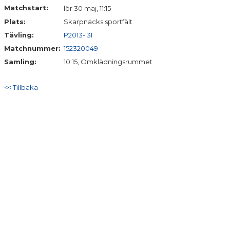
Matchstart:
lör 30 maj, 11:15
Plats:
Skarpnäcks sportfält
Tävling:
P2013- 3I
Matchnummer:
152320049
Samling:
10:15, Omklädningsrummet
<< Tillbaka