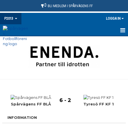
BLI MEDLEM I SPÅRVÄGENS FF
P2013
LOGGA IN
HEM
NYHETER
KALENDER
MATCHER
TRUPPEN
6 - 2
BILDGALLERI
Spårvägens FF BLÅ
Tyresö FF KF 1
DOKUMENT
INFORMATION
KONTAKT