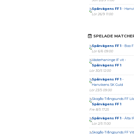
Sön 20/9 11:00
Spårvägens FF 1
- Hanvi
Lör 26/9 11:00
SPELADE MATCHE
Spårvägens FF 1
- Boo FF
Lör 6/6 09:00
Västerhaninge IF vit -
Spårvägens FF 1
Lör 30/5 12:00
Spårvägens FF 1
-
Hanvikens SK Guld
Lör 23/5 09:00
Skogås-Trångsunds FF Lila
Spårvägens FF 1
Fre 8/5 17:25
Spårvägens FF 1
- Älta I
Lör 2/5 11:00
Skogås-Trångsunds FF Vit