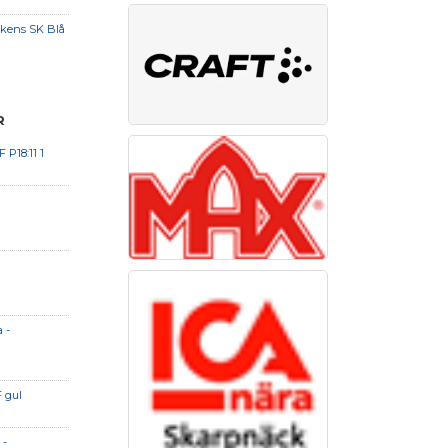
kens SK Blå
R
 P18:11 1
 -
F gul
 -