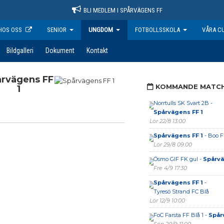
BLI MEDLEM I SPÅRVÄGENS FF
HOS OSS
SENIOR
UNGDOM
FOTBOLLSSKOLA
VÅRA C
Bildgalleri
Dokument
Kontakt
rvägens FF
KOMMANDE MATC
1
Norrtulls SK Svart 2B -
Spårvägens FF 1
Lör 22/8 13:00
Spårvägens FF 1
- Boo F
Lör 29/8 09:00
Ösmo GIF FK gul -
Spårvä
Fre 4/9 17:30
Spårvägens FF 1
-
Tyresö Strand FC Blå
Lör 12/9 10:00
FoC Farsta FF Blå 1 -
Spår