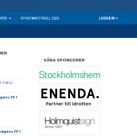
UPER
SPONTANFOTBOLL 2026
LOGGA IN
HER
VÅRA SPONSORER
F P18:14
gens FF 1
vägens FF 1