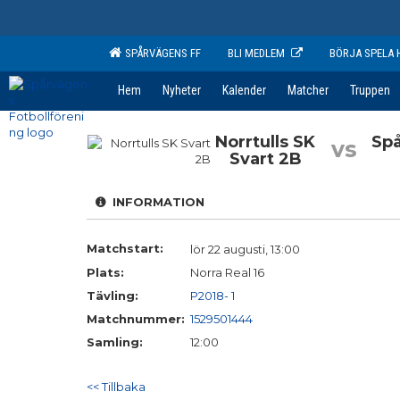
SPÅRVÄGENS FF
BLI MEDLEM
BÖRJA SPELA 
Hem
Nyheter
Kalender
Matcher
Truppen
Norrtulls SK
Spå
vs
Svart 2B
INFORMATION
Matchstart:
lör 22 augusti, 13:00
Plats:
Norra Real 16
Tävling:
P2018- 1
Matchnummer:
1529501444
Samling:
12:00
<< Tillbaka