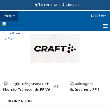
BLI MEDLEM I SPÅRVÄGENS FF
P2018
LOGGA IN
HEM
NYHETER
KALENDER
MATCHER
TRUPPEN
vs
BILDGALLERI
Skogås-Trångsunds FF Vit
Spårvägens FF 1
DOKUMENT
INFORMATION
KONTAKT