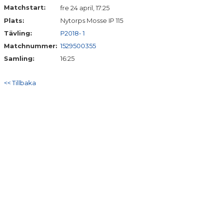
Matchstart:
fre 24 april, 17:25
Plats:
Nytorps Mosse IP 115
Tävling:
P2018- 1
Matchnummer:
1529500355
Samling:
16:25
<< Tillbaka