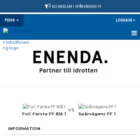
BLI MEDLEM I SPÅRVÄGENS FF
P2018
LOGGA IN
HEM
NYHETER
KALENDER
MATCHER
TRUPPEN
vs
BILDGALLERI
FoC Farsta FF Blå 1
Spårvägens FF 1
DOKUMENT
INFORMATION
KONTAKT