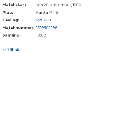
Matchstart:
sön 20 september, 11:00
Plats:
Farsta IP 116
Tävling:
P2018- 1
Matchnummer:
1529502298
Samling:
10:00
<< Tillbaka