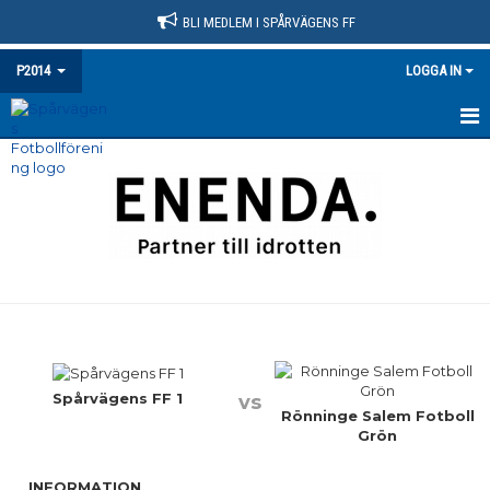
BLI MEDLEM I SPÅRVÄGENS FF
P2014
LOGGA IN
HEM
NYHETER
KALENDER
MATCHER
TRUPPEN
BILDGALLERI
Spårvägens FF 1
vs
Rönninge Salem Fotboll
Grön
DOKUMENT
INFORMATION
KONTAKT