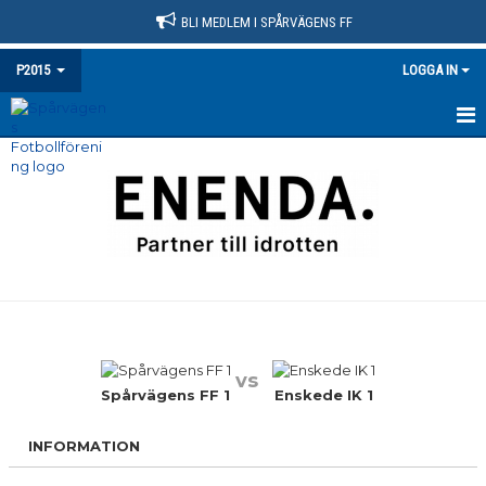
BLI MEDLEM I SPÅRVÄGENS FF
P2015
LOGGA IN
HEM
NYHETER
KALENDER
MATCHER
TRUPPEN
vs
BILDGALLERI
Spårvägens FF 1
Enskede IK 1
DOKUMENT
INFORMATION
KONTAKT