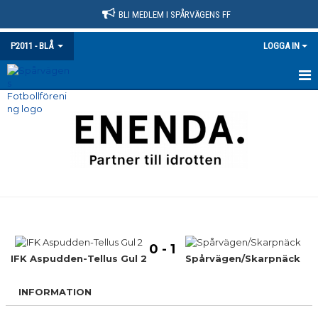
BLI MEDLEM I SPÅRVÄGENS FF
P2011 - BLÅ
LOGGA IN
HEM
NYHETER
KALENDER
MATCHER
TRUPPEN
0 - 1
BILDGALLERI
IFK Aspudden-Tellus Gul 2
Spårvägen/Skarpnäck
DOKUMENT
INFORMATION
KONTAKT