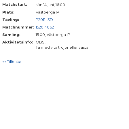
Matchstart:
sön 14 juni, 16:00
Plats:
Västberga IP 1
Tävling:
P2011- 3D
Matchnummer:
152014062
Samling:
15:00, Västberga IP
Aktivitetsinfo:
OBS!!!
Ta med vita tröjor eller västar
<< Tillbaka