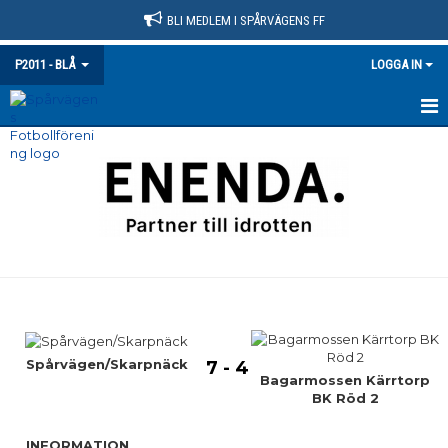
BLI MEDLEM I SPÅRVÄGENS FF
P2011 - BLÅ
LOGGA IN
HEM
NYHETER
KALENDER
MATCHER
TRUPPEN
BILDGALLERI
Spårvägen/Skarpnäck
7 - 4
Bagarmossen Kärrtorp
BK Röd 2
DOKUMENT
INFORMATION
KONTAKT