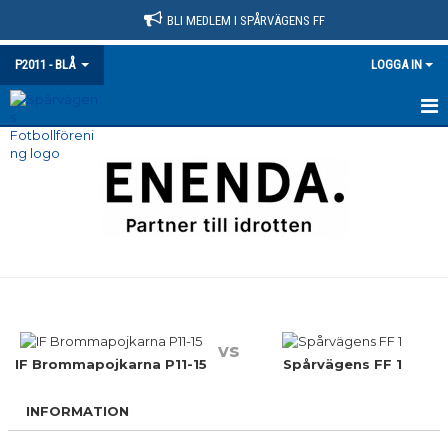
BLI MEDLEM I SPÅRVÄGENS FF
P2011 - BLÅ
LOGGA IN
HEM
NYHETER
KALENDER
MATCHER
TRUPPEN
vs
BILDGALLERI
IF Brommapojkarna P11-15
Spårvägens FF 1
DOKUMENT
INFORMATION
KONTAKT