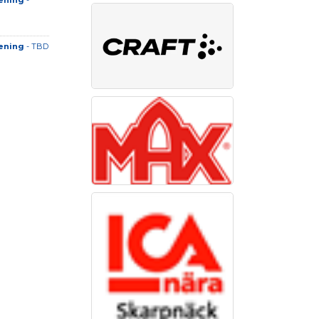
ening
-
ening
- TBD