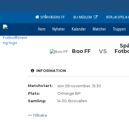
SPÅRVÄGENS FF
BLI MEDLEM
BÖRJA SPELA 
Hem
Nyheter
Kalender
Matcher
Truppen
Sp
vs
Boo FF
Fotbo
INFORMATION
Matchstart:
sön 09 november, 15:30
Plats:
Orminge BP
Samling:
14:30, Boovallen
<< Tillbaka