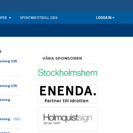
UPER
SPONTANFOTBOLL 2026
LOGGA IN
R
VÅRA SPONSORER
ening U15
-
ening U15
ening
-
ening
- TBD