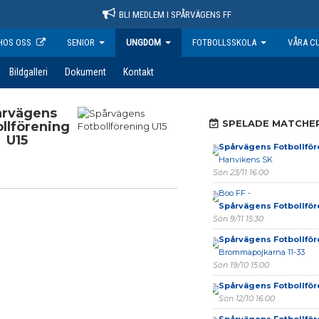
BLI MEDLEM I SPÅRVÄGENS FF
HOS OSS
SENIOR
UNGDOM
FOTBOLLSSKOLA
VÅRA C
Bildgalleri
Dokument
Kontakt
årvägens
SPELADE MATCHE
llförening
U15
Spårvägens Fotbollför
Hanvikens SK
Sön 23/11 16:00
Boo FF -
Spårvägens Fotbollför
Sön 9/11 15:30
Spårvägens Fotbollför
Brommapojkarna 11-33
Sön 19/10 15:00
Spårvägens Fotbollför
Sön 12/10 16:00