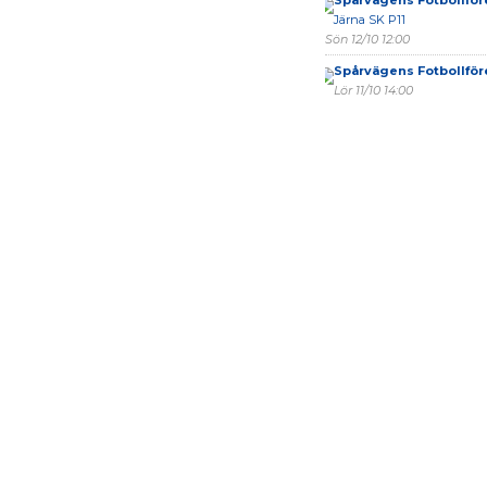
Spårvägens Fotbollför
Järna SK P11
Sön 12/10 12:00
Spårvägens Fotbollför
Lör 11/10 14:00